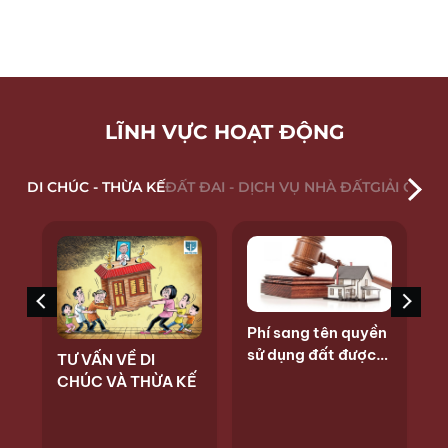
LĨNH VỰC HOẠT ĐỘNG
DI CHÚC - THỪA KẾ
ĐẤT ĐAI - DỊCH VỤ NHÀ ĐẤT
GIẢI QUYẾ
Phí sang tên quyền
H
sử dụng đất được
TƯ VẤN VỀ DI
thừa kế
CHÚC VÀ THỪA KẾ