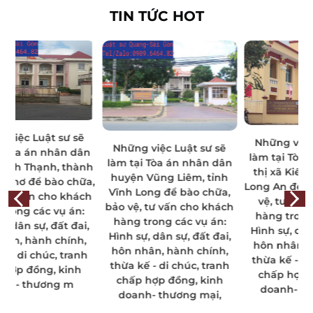
TIN TỨC HOT
ẽ
Những việc Luật sư sẽ
Những việc Luật sư sẽ
ân
làm tại Tòa án nhân dân
làm tại Tòa án nhân dân
nh
thị xã Kiến Tường, tỉnh
l
huyện Vũng Liêm, tỉnh
ữa,
Long An để bào chữa, bảo
Vĩnh Long để bào chữa,
ch
vệ, tư vấn cho khách
bảo vệ, tư vấn cho khách
:
hàng trong các vụ án:
b
hàng trong các vụ án:
i,
Hình sự, dân sự, đất đai,
Hình sự, dân sự, đất đai,
,
hôn nhân, hành chính,
hôn nhân, hành chính,
h
thừa kế - di chúc, tranh
thừa kế - di chúc, tranh
chấp hợp đồng, kinh
chấp hợp đồng, kinh
doanh- thương mại,
doanh- thương mại,