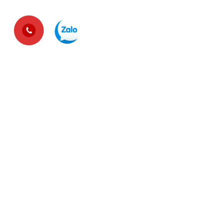
Với đội ngũ luật sư có kinh nghiệm, kiến thức chuyên sâu
về luật Doanh nghiệp, thương mại, tài chính, đất đai,
thuế, sở hữu trí tuệ và được các doanh nghiệp tin tưởng
trong suốt thời gian qua, chúng tôi đã và đang hoàn
thành xuất sắc sứ mệnh “loại trừ những rủi ro pháp lý cho
doanh nghiệp”
THÔNG TIN CÔNG TY